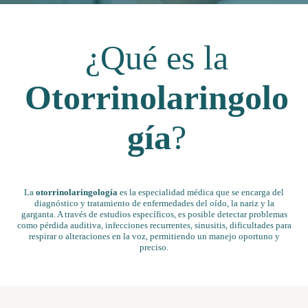
¿Qué es
la
Otorrinolaringolo
gía
?
La
otorrinolaringología
es la especialidad médica que se encarga del
diagnóstico y tratamiento de enfermedades del oído, la nariz y la
garganta. A través de estudios específicos, es posible detectar problemas
como pérdida auditiva, infecciones recurrentes, sinusitis, dificultades para
respirar o alteraciones en la voz, permitiendo un manejo oportuno y
preciso.