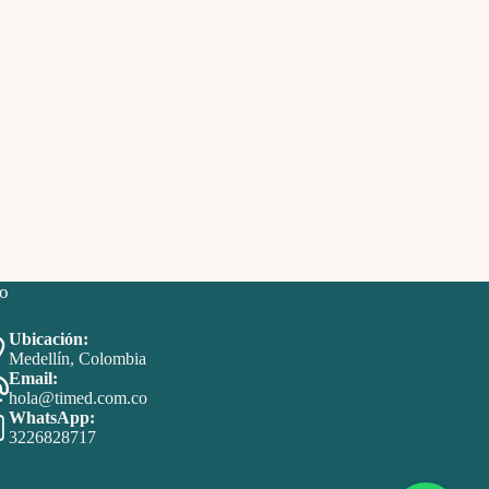
o
Ubicación:
Medellín, Colombia
Email:
hola@timed.com.co
WhatsApp:
3226828717